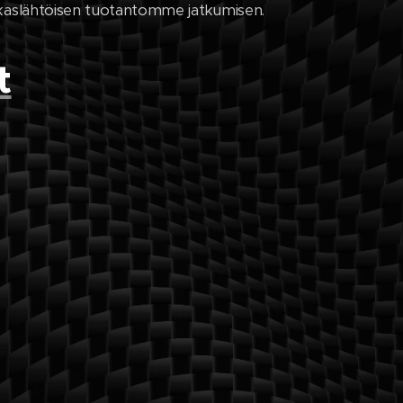
kaslähtöisen tuotantomme jatkumisen.
t