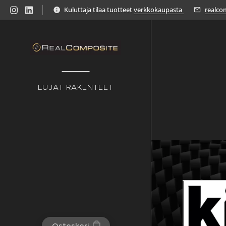
Kuluttaja tilaa tuotteet
verkkokaupasta
realco
LUJAT RAKENTEET
Ostoskori