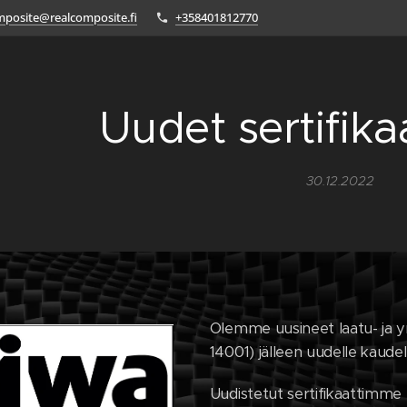
mposite@realcomposite.fi
+358401812770
Uudet sertifika
30.12.2022
Olemme uusineet laatu- ja y
14001) jälleen uudelle kaudel
Uudistetut sertifikaattimme 